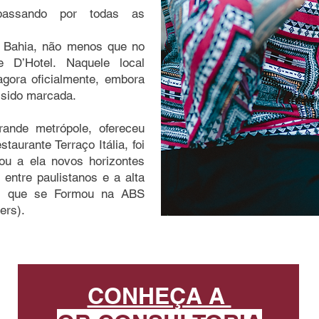
passando por todas as
a Bahia, não menos que no
e D’Hotel. Naquele local
agora oficialmente, embora
 sido marcada.
ande metrópole, ofereceu
taurante Terraço Itália, foi
ou a ela novos horizontes
 entre paulistanos e a alta
m que se Formou na ABS
ers).
CONHEÇA A