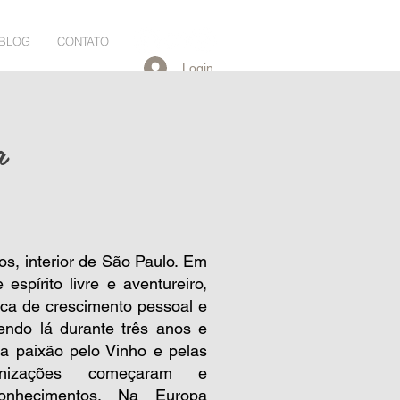
BLOG
CONTATO
Login
a
os, interior de São Paulo. Em
espírito livre e aventureiro,
usca de crescimento pessoal e
cendo lá durante três anos e
ha paixão pelo Vinho e pelas
onizações começaram e
onhecimentos. Na Europa