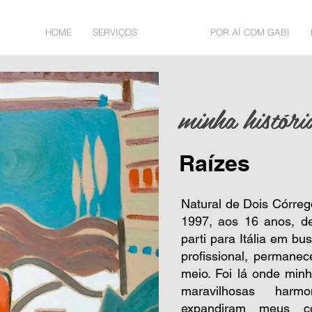
HOME
SERVIÇOS
A GABI
POR AÍ COM GABI
minha históri
Raízes
Natural de Dois Córreg
1997, aos 16 anos, de 
parti para Itália em b
profissional, permane
meio. Foi lá onde min
maravilhosas harm
expandiram meus c