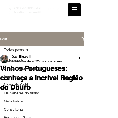
Post
Todos posts
Gabi Bigarelli
Todos posts
18 de mai. de 2022
4 min de leitura
Vinhos Portugueses:
Comer Beber Desfrutar
conheça a incrível Região
Imprensa
Notas da Gabi
do Douro
Os Saberes do Vinho
Gabi Indica
Consultoria
Por aí com Gabi