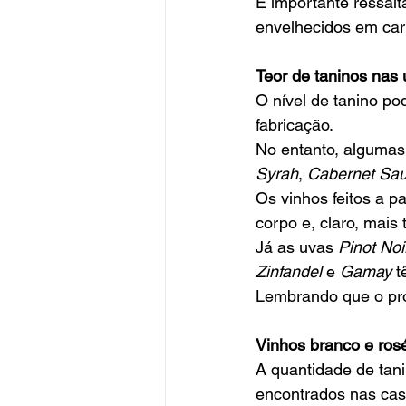
É importante ressalt
envelhecidos em car
Teor de taninos nas 
O nível de tanino p
fabricação.
No entanto, algumas 
Syrah
, 
Cabernet Sauv
Os vinhos feitos a pa
corpo e, claro, mais 
Já as uvas 
Pinot Noi
Zinfandel 
e 
Gamay
 t
Lembrando que o pro
Vinhos branco e ros
A quantidade de tan
encontrados nas cas