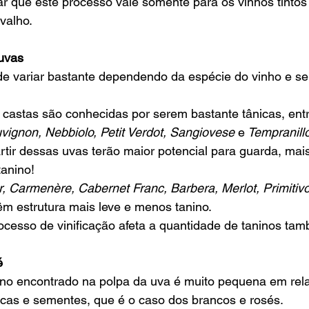
ar que este processo vale somente para os vinhos tintos
valho. 
uvas 
ode variar bastante dependendo da espécie do vinho e s
castas são conhecidas por serem bastante tânicas, entr
ignon, Nebbiolo, Petit Verdot, Sangiovese
 e
 Tempranill
rtir dessas uvas terão maior potencial para guarda, mais
tanino! 
r, Carmenère, Cabernet Franc, Barbera, Merlot, Primitiv
êm estrutura mais leve e menos tanino. 
cesso de vinificação afeta a quantidade de taninos tam
é 
ino encontrado na polpa da uva é muito pequena em rel
cas e sementes, que é o caso dos brancos e rosés.