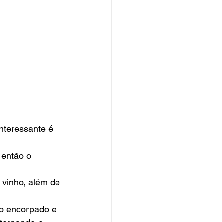
interessante é 
 então o 
 vinho, além de 
-o encorpado e 