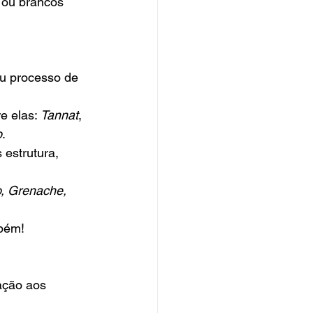
 ou brancos 
eu processo de 
e elas: 
Tannat
, 
o
. 
 estrutura, 
o, Grenache, 
bém! 
ação aos 