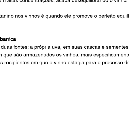
em altas concentrações, acaba desequilibrando o vinho,
tanino nos vinhos é quando ele promove o perfeito equilí
barrica 
duas fontes: a própria uva, em suas cascas e sementes 
 que são armazenados os vinhos, mais especificamente
s recipientes em que o vinho estagia para o processo d