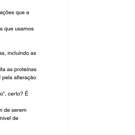
sações que a 
as que usamos 
s, incluindo as 
a as proteínas 
pela alteração 
”, certo? É 
ém de serem 
ível de 