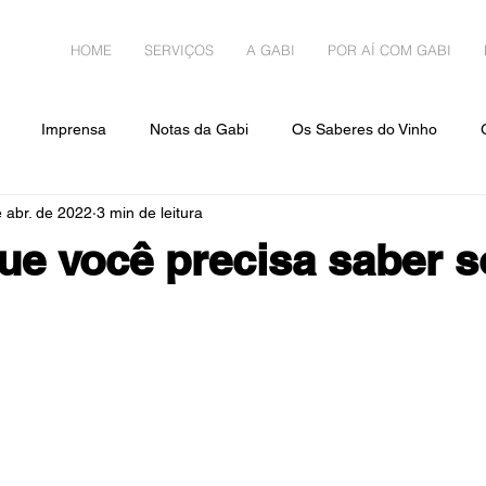
HOME
SERVIÇOS
A GABI
POR AÍ COM GABI
Imprensa
Notas da Gabi
Os Saberes do Vinho
 abr. de 2022
3 min de leitura
Gabi pelo Mundo
ue você precisa saber s