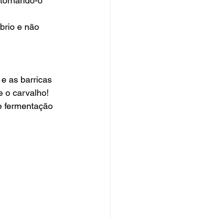
 tornando-o 
brio e não 
e as barricas 
 o carvalho! 
e fermentação 