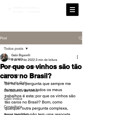
Post
Todos posts
Gabi Bigarelli
Todos posts
8 de fev. de 2022
3 min de leitura
Por que os vinhos são tão
Comer Beber Desfrutar
caros no Brasil?
Imprensa
Notas da Gabi
Se há uma pergunta que sempre me 
fazem em quase todos os meus 
Os Saberes do Vinho
trabalhos é esta: por que os vinhos são 
Gabi Indica
tão caros no Brasil? Bom, como 
Consultoria
qualquer outra pergunta complexa, 
essa também não tem uma resposta 
Por aí com Gabi