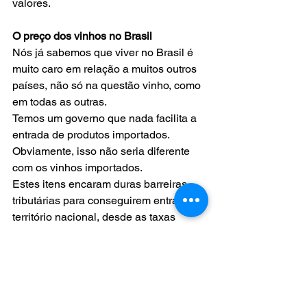
valores.  
O preço dos vinhos no Brasil  
Nós já sabemos que viver no Brasil é 
muito caro em relação a muitos outros 
países, não só na questão vinho, como 
em todas as outras. 
Temos um governo que nada facilita a 
entrada de produtos importados. 
Obviamente, isso não seria diferente 
com os vinhos importados. 
Estes itens encaram duras barreiras 
tributárias para conseguirem entrar em 
território nacional, desde as taxas 
aduaneiras, até a fiscalização da 
mercadoria.  
O processo de produção de um vinho é 
longo e delicado, o que por si só já 
contribuiria para aumentar os custos da 