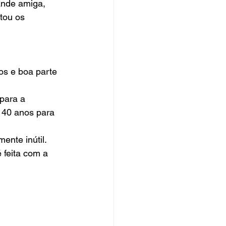
ande amiga, 
tou os 
os e boa parte 
para a 
 40 anos para 
ente inútil.  
 feita com a 