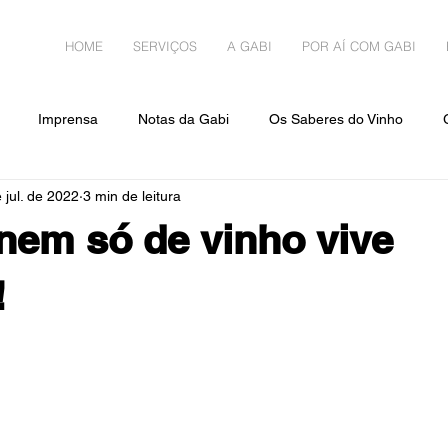
HOME
SERVIÇOS
A GABI
POR AÍ COM GABI
Imprensa
Notas da Gabi
Os Saberes do Vinho
 jul. de 2022
3 min de leitura
Gabi pelo Mundo
 nem só de vinho vive
!