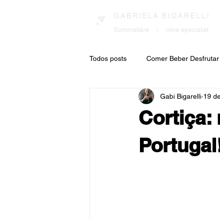
Todos posts
Comer Beber Desfrutar
Gabi Bigarelli
19 de
Consultoria
Por aí com Gabi
Cortiça:
Portugal