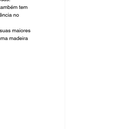
, também tem 
ência no 
suas maiores 
 uma madeira 