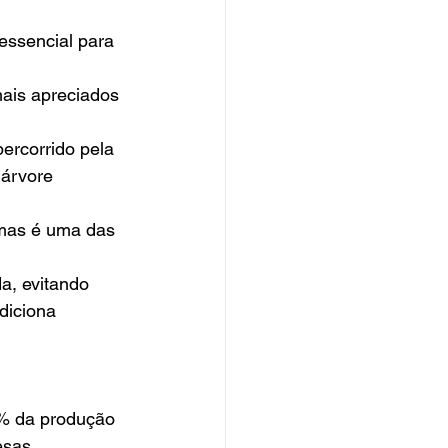
essencial para 
mais apreciados 
ercorrido pela 
árvore 
 mas é uma das 
a, evitando 
diciona 
0% da produção 
sas.  