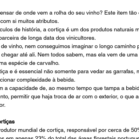
ensar de onde vem a rolha do seu vinho? Este item tão 
 com si muitos atributos.  
ulos de história, a cortiça é um dos produtos naturais 
arceira de longa data dos vinicultores. 
a de vinho, nem conseguimos imaginar o longo caminho p
a chegar até ali. Nem todos sabem, mas ela vem de uma 
ma espécie de carvalho. 
rtiça e é essencial não somente para vedar as garrafas,
cionar complexidade à bebida.  
tem a capacidade de, ao mesmo tempo que tampa a bebid
o, permitir que haja troca de ar com o exterior, o que a
r.   
rtiças 
rodutor mundial de cortiça, responsável por cerca de 5
s em apenas 23% do total das áreas florestais portugue