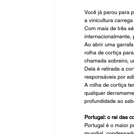
Você já parou para p
a vinicultura carrega
Com mais de três séc
internacionalmente, p
Ao abrir uma garraf
rolha de cortiça par
chamada sobreiro, u
Dela é retirada a co
responsáveis por adi
A rolha de cortiça 
qualquer derramament
profundidade ao sabo
Portugal: o rei das co
Portugal é o maior p
mundial, condensado